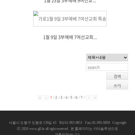
1월 23일 3부예배 9여선교...
1월 9일 3부예배 7여선교회...
검색
쓰기
1
2
3
4
5
6
7
/
/
/
/
/
/
/
서울시 도봉구 도봉로 139길 43 Tel) 02-993-9851 Fax) 02-993-9850
Copyright
ⓒ 2026 www.gll.kr all right reserved
본 홈페이지는 카야솔루션으로
구축되었습니다.