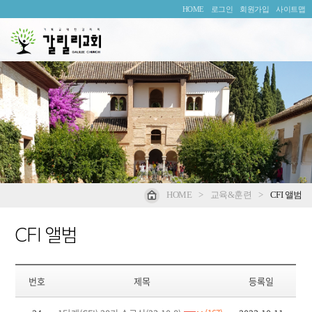
HOME
로그인
회원가입
사이트맵
HOME
>
교육&훈련
>
CFI 앨범
CFI 앨범
번호
제목
등록일