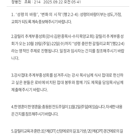
정병진
조회 : 214
2025.09.22 오전 05:41
1. ‘
성령의 바람
’, ‘
변화의 시작
’(
행
2:2-4):
성령의 바람이 부는 성도
,
가정
,
교회가 되도록 계속 중보해주시기 바랍니다
.
2.
갈
릴리 추계부흥성회
(
강사
:
김완중목사
-
수지목양교회
):
갈릴리 추계부흥성
회가 오는
10
월
19
일
(
주일
)-22
일
(
수
)
까지
“
성령 충만한 갈릴리교회
”(
행
2:2-4)
라는 영적인 주제로 진행됩니다
.
일정과 임사자는 간지를 참조해주시기 바랍
니다
.
3.
강사 접대
:
추계부흥성회를 섬겨주시는 강사 목사님께 식사 접대로 헌신하
고 싶은 분들은 로비에 비치된 접대 봉투와 함께 기도 제목을 담임목사님께
제출해주시기 바랍니다
.
4.
한 영혼이 한 영혼을
:
총동원 전도주일이
11
월
2
일
(
주일
)
에 있습니다
.
자세한 내용
은 간지를 참조해주시기 바랍니다
.
5.
갈릴리교육과 훈련
:
1
단계
(CFT)
신앙에로의 길
31
기생
/ 2
단계
(CPT)
경건에로의 길