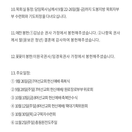
10.
목회실 동정
:
담임목사님께서
9
월
22-26
일
(
월
-
금
)
까지 도봉지방 목회자부
부 수련회와 기도피정을 다녀오십니다
.
11.
애찬 봉헌
:
①
김남순 권사 가정에서 봉헌해주셨습니다
.
②
나향옥 권사
께서 딸
(
윤보은 청년
)
결혼에 감사하여 봉헌해주셨습니다
.
12.
꽃꽂이 봉헌
:
이원국권사
/
임경옥권사 가정에서 봉헌해주셨습니다
.
13.
주요일정
:
①
9
월
26
일
(
금
) 7
여선교회 헌신예배 축복식
②
9
월
28
일
(
주일
) 7
여선교회 헌신예배
/
원로장로부부 위로회
③
10
월
10
일
(
금
) 8
여선교회 헌신예배 축복안수식
④
10
월
12
일
(
주일
) 8
여선교회 헌신예배
/
확대기획위원회
⑤
10
월
30
일
(
목
)
교구목자수련회
⑥
11
월
2
일
(
주일
)
총동원전도주일