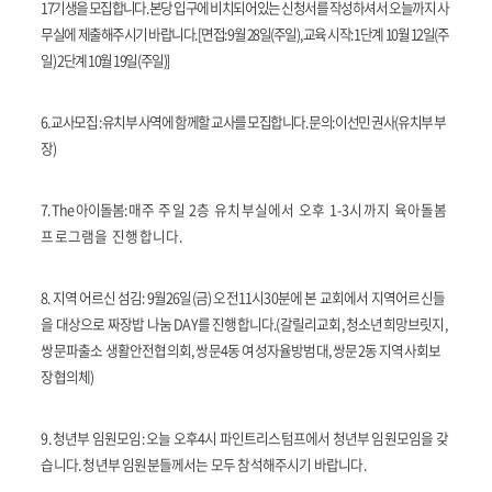
17
기생을 모집합니다
.
본당 입구에 비치되어있는 신청서를 작성하셔서
오늘
까지 사
무실에 제출해주시기 바랍니다
. [
면접
: 9
월
28
일
(
주일
),
교육 시작
: 1
단계
10
월
12
일
(
주
일
) 2
단계
10
월
19
일
(
주일
)]
6.
교사모집
:
유치부 사역에 함께할 교사를 모집합니다
.
문의
:
이선민 권사
(
유치부 부
장
)
7. The
아이돌봄
:
매주 주일
2
층 유치부실에서 오후
1-3
시까지 육아돌봄
프로그램을 진행합니다
.
8.
지역 어르신 섬김
:
9
월
26
일
(
금
)
오전
11
시
30
분에 본 교회에서 지역어르신들
을 대상으로 짜장밥 나눔
DAY
를 진행합니다
.(
갈릴리교회
,
청소년희망브릿지
,
쌍문파출소 생활안전협의회
,
쌍문
4
동 여성자율방범대
,
쌍문
2
동 지역사회보
장협의체
)
9.
청년부 임원모임
:
오늘 오후
4
시 파인트리스텀프에서 청년부 임원모임을 갖
습니다
.
청년부 임원분들께서는 모두 참석해주시기 바랍니다
.