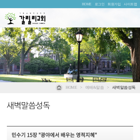
HOME
로그인
회원가입
사이트맵
HOME
>
예배&말씀
>
새벽말씀성독
새벽말씀성독
민수기 15장 "광야에서 배우는 영적지혜"