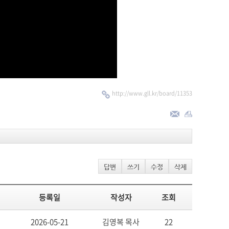
http://www.gll.kr/board/11353
답변
쓰기
수정
삭제
등록일
작성자
조회
2026-05-21
김영복 목사
22