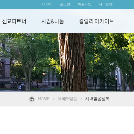
HOME
로그인
회원가입
사이트맵
선교파트너
사귐&나눔
갈릴리 아카이브
HOME
>
예배&말씀
>
새벽말씀성독