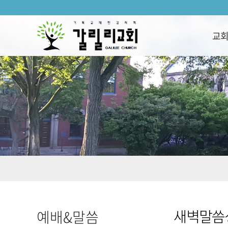
교
예배&말씀
새벽말씀