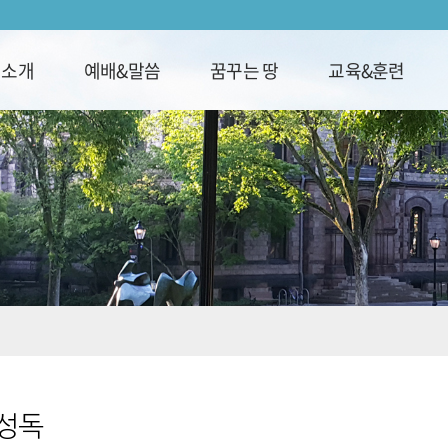
회소개
예배&말씀
꿈꾸는 땅
교육&훈련
성독