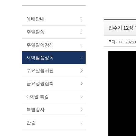
예배안내
민수기 12장
주일말씀
조회 : 17
2026.
주일말씀강해
새벽말씀성독
수요말씀서원
금요성령집회
C채널 특강
특별강사
간증